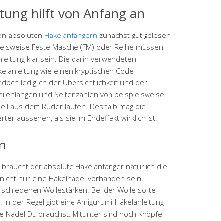
tung hilft von Anfang an
von absoluten
Häkelanfängern
zunächst gut gelesen
spielsweise Feste Masche (FM) oder Reihe müssen
eitung klar sein. Die darin verwendeten
elanleitung wie einen kryptischen Code
och lediglich der Übersichtlichkeit und der
ilenlängen und Seitenzahlen von beispielsweise
nell aus dem Ruder laufen. Deshalb mag die
rter aussehen, als sie im Endeffekt wirklich ist.
en
braucht der absolute Häkelanfänger natürlich die
 nicht nur eine Häkelnadel vorhanden sein,
schiedenen Wollestärken. Bei der Wolle sollte
 In der Regel gibt eine Amigurumi-Häkelanleitung
he Nadel Du brauchst. Mitunter sind noch Knöpfe