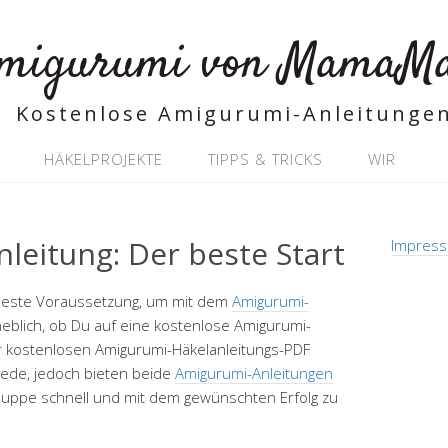
migurumi von MamaM
Kostenlose Amigurumi-Anleitunge
HÄKELPROJEKTE
TIPPS & TRICKS
WIR
leitung: Der beste Start
Impress
e beste Voraussetzung, um mit dem
Amigurumi-
eblich, ob Du auf eine kostenlose Amigurumi-
er kostenlosen Amigurumi-Häkelanleitungs-PDF
hiede, jedoch bieten beide
Amigurumi-Anleitungen
-Puppe schnell und mit dem gewünschten Erfolg zu