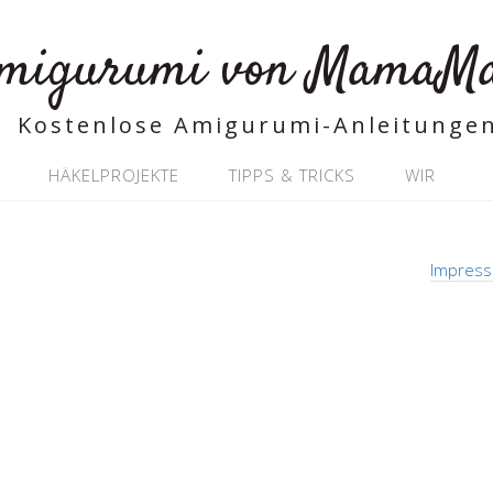
migurumi von MamaM
Kostenlose Amigurumi-Anleitunge
HÄKELPROJEKTE
TIPPS & TRICKS
WIR
Impress