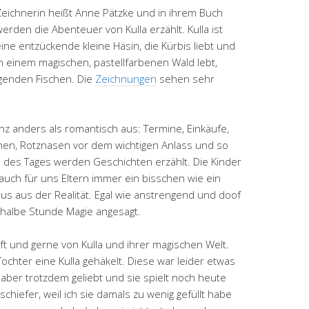
Zeichnerin heißt Anne Pätzke und in ihrem Buch
erden die Abenteuer von Kulla erzählt. Kulla ist
ine entzückende kleine Häsin, die Kürbis liebt und
n einem magischen, pastellfarbenen Wald lebt,
genden Fischen. Die
Zeichnungen
sehen sehr
ganz anders als romantisch aus: Termine, Einkäufe,
ehen, Rotznasen vor dem wichtigen Anlass und so
 des Tages werden Geschichten erzählt. Die Kinder
uch für uns Eltern immer ein bisschen wie ein
aus aus der Realität. Egal wie anstrengend und doof
e halbe Stunde Magie angesagt.
t und gerne von Kulla und ihrer magischen Welt.
ochter eine Kulla gehäkelt. Diese war leider etwas
 aber trotzdem geliebt und sie spielt noch heute
schiefer, weil ich sie damals zu wenig gefüllt habe