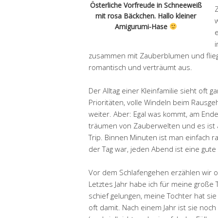
Österliche Vorfreude in Schneeweiß
mit rosa Bäckchen. Hallo kleiner
w
Amigurumi-Hase
e
i
zusammen mit Zauberblumen und flie
romantisch und verträumt aus.
Der Alltag einer Kleinfamilie sieht oft 
Prioritäten, volle Windeln beim Rausg
weiter. Aber: Egal was kommt, am Ende
träumen von Zauberwelten und es ist a
Trip. Binnen Minuten ist man einfach r
der Tag war, jeden Abend ist eine gut
Vor dem Schlafengehen erzählen wir of
Letztes Jahr habe ich für meine große T
schief gelungen, meine Tochter hat sie
oft damit. Nach einem Jahr ist sie noch 