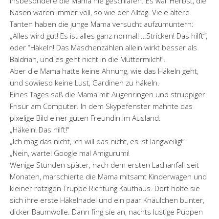
insbesondere die Mama nie geschlafen. Es war Herbst, die
Nasen waren immer voll, so wie der Alltag. Viele ältere
Tanten haben die junge Mama versucht aufzumuntern:
„Alles wird gut! Es ist alles ganz normal! …Stricken! Das hilft“,
oder “Häkeln! Das Maschenzählen allein wirkt besser als
Baldrian, und es geht nicht in die Muttermilch!“.
Aber die Mama hatte keine Ahnung, wie das Häkeln geht,
und sowieso keine Lust, Gardinen zu häkeln.
Eines Tages saß die Mama mit Augenringen und struppiger
Frisur am Computer. In dem Skypefenster mahnte das
pixelige Bild einer guten Freundin im Ausland:
„Häkeln! Das hilft!“
„Ich mag das nicht, ich will das nicht, es ist langweilig!“
„Nein, warte! Google mal Amigurumi!
Wenige Stunden später, nach dem ersten Lachanfall seit
Monaten, marschierte die Mama mitsamt Kinderwagen und
kleiner rotzigen Truppe Richtung Kaufhaus. Dort holte sie
sich ihre erste Häkelnadel und ein paar Knäulchen bunter,
dicker Baumwolle. Dann fing sie an, nachts lustige Puppen