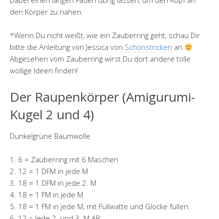
Dabei einen langen Faden übrig lassen, um den Kopf an
den Körper zu nähen.
*Wenn Du nicht weißt, wie ein Zauberring geht, schau Dir
bitte die Anleitung von Jessica von
Schönstricken
an
Abgesehen vom Zauberring wirst Du dort andere tolle
wollige Ideen finden!
Der Raupenkörper (Amigurumi-
Kugel 2 und 4)
Dunkelgrüne Baumwolle
1. 6 = Zauberring mit 6 Maschen
2. 12 = 1 DFM in jede M
3. 18 = 1 DFM in jede 2. M
4. 18 = 1 FM in jede M
5. 18 = 1 FM in jede M, mit Füllwatte und Glocke füllen.
6. 12 = Jede 2. und 3. M AB