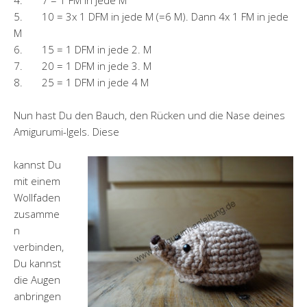
4. 7 = 1 FM in jede M
5. 10 = 3x 1 DFM in jede M (=6 M). Dann 4x 1 FM in jede
M
6. 15 = 1 DFM in jede 2. M
7. 20 = 1 DFM in jede 3. M
8. 25 = 1 DFM in jede 4 M
Nun hast Du den Bauch, den Rücken und die Nase deines
Amigurumi-Igels. Diese
kannst Du
mit einem
Wollfaden
zusamme
n
verbinden,
Du kannst
die Augen
anbringen