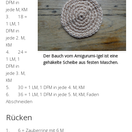
DFM in
jede M, KM
3. 18 =
1 LM, 1
DFM in
jede 2. M,
KM
4. 24 =
Der Bauch vom Amigurumi-Igel ist eine
1 LM, 1
gehäkelte Scheibe aus festen Maschen.
DFM in
jede 3. M,
KM
5. 30 = 1 LM, 1 DFM in jede 4. M, KM
6. 36 = 1 LM, 1 DFM in jede 5. M, KM, Faden
Abschneiden
Rücken
1. 6 = Zauberring mit 6 M